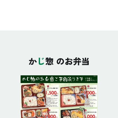
か
じ
惣 のお弁当