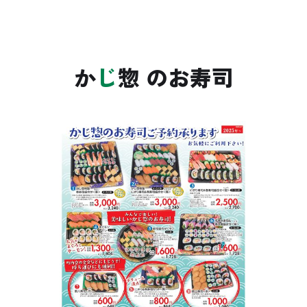
か
じ
惣 のお寿司